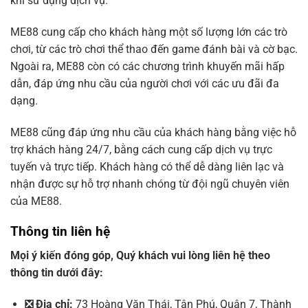
khi sử dụng dịch vụ.
ME88 cung cấp cho khách hàng một số lượng lớn các trò
chơi, từ các trò chơi thể thao đến game đánh bài và cờ bạc.
Ngoài ra, ME88 còn có các chương trình khuyến mãi hấp
dẫn, đáp ứng nhu cầu của người chơi với các ưu đãi đa
dạng.
ME88 cũng đáp ứng nhu cầu của khách hàng bằng việc hỗ
trợ khách hàng 24/7, bằng cách cung cấp dịch vụ trực
tuyến và trực tiếp. Khách hàng có thể dễ dàng liên lạc và
nhận được sự hỗ trợ nhanh chóng từ đội ngũ chuyên viên
của ME88.
Thông tin liên hệ
Mọi ý kiến đóng góp, Quý khách vui lòng liên hệ theo
thông tin dưới đây:
❎ Địa chỉ:
73 Hoàng Văn Thái, Tân Phú, Quận 7, Thành