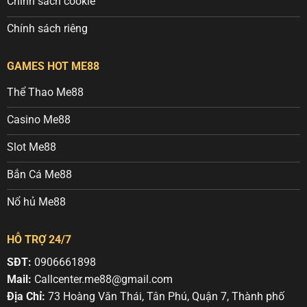
Chính sách cookie
Chính sách riêng
GAMES HOT ME88
Thể Thao Me88
Casino Me88
Slot Me88
Bắn Cá Me88
Nổ hủ Me88
HỖ TRỢ 24/7
SĐT:
0906661898
Mail:
Callcenter.me88@gmail.com
Địa Chỉ:
73 Hoàng Văn Thái, Tân Phú, Quận 7, Thành phố