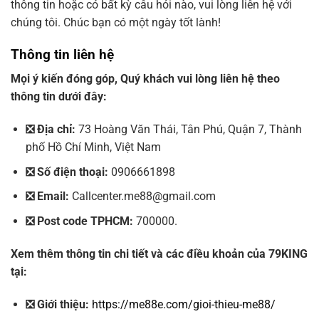
thông tin hoặc có bất kỳ câu hỏi nào, vui lòng liên hệ với
chúng tôi. Chúc bạn có một ngày tốt lành!
Thông tin liên hệ
Mọi ý kiến đóng góp, Quý khách vui lòng liên hệ theo
thông tin dưới đây:
❎ Địa chỉ:
73 Hoàng Văn Thái, Tân Phú, Quận 7, Thành
phố Hồ Chí Minh, Việt Nam
❎ Số điện thoại:
0906661898
❎ Email:
Callcenter.me88@gmail.com
❎ Post code TPHCM:
700000.
Xem thêm thông tin chi tiết và các điều khoản của 79KING
tại:
❎ Giới thiệu:
https://me88e.com/gioi-thieu-me88/