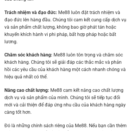
Trách nhiệm và đạo đức:
Me88 luôn đặt trách nhiệm và
đạo đức lên hàng đầu. Chúng tôi cam kết cung cấp dịch vụ
và sản phẩm chất lượng, không bao giờ phát tán hoặc
khuyến khích hành vi phi pháp, bất hợp pháp hoặc bất
lương.
Chăm sóc khách hàng:
Me88 luôn tôn trọng và chăm sóc
khách hàng. Chúng tôi sẽ giải đáp các thắc mắc và phản
hồi các yêu cầu của khách hàng một cách nhanh chóng và
hiệu quả nhất có thể.
Nâng cao chất lượng:
Me88 cam kết nâng cao chất lượng
dịch vụ và sản phẩm của mình. Chúng tôi sẽ tiếp tục đổi
mới và cải thiện để đáp ứng nhu cầu của khách hàng ngày
càng tốt hơn.
Đó là những chính sách riêng của Me88. Nếu bạn cần thêm